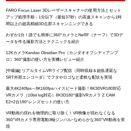
digitalhobby
FARO Focus Laser 3Dレーザースキャナーの使用方法とセット
アップ処理手順－1分以下（最短37秒）の高速スキャンから1時
間以上の超高精細3D点群スキャンニングできる
わずか1分！誰でも簡単に360°カメラとNeRF（ナーフ）で3Dデ
ータを作る撮影方法とテクニックを紹介
12KカメラKandao Obsidian Pro（カンダオオブシディアンプ
ロ）360°撮影の使い方を実機レビュー紹介
[中級編] リアルタイムVRライブ配信（同時収録＆超低遅延な
SRT外部エンコーダ）でフタやロゴなど柔軟な配信を実現
最大4K240fps～8K160fpsハイスピード撮影！8K3DVR180対応
VRカメラ（10bit log対応）8K3D180°撮影VRカメラ Z CAM
E2×2台190°レンズセットの使い方
VR動画の揺れを物理的に取り除く！VR映像が揺れなくなる
360°VRカメラ専用電動3軸ジンバルｰなめらかな360°VR動画を実
現