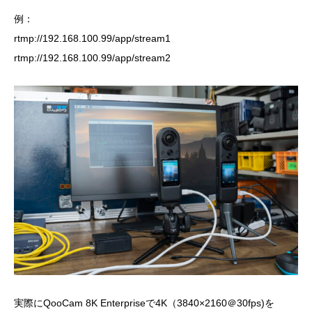
例：
rtmp://192.168.100.99/app/stream1
rtmp://192.168.100.99/app/stream2
実際にQooCam 8K Enterpriseで4K（3840×2160＠30fps)を