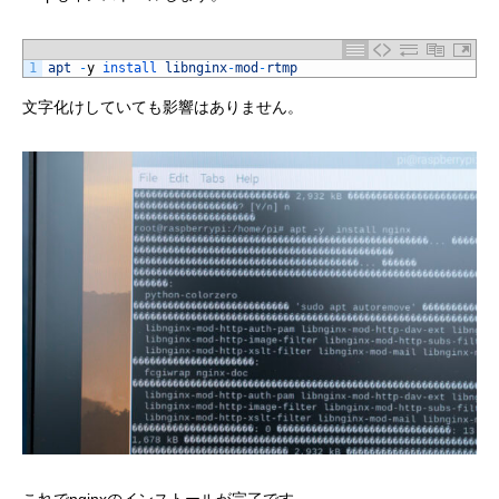
1
apt
-
y
install 
libnginx
-
mod
-
rtmp
文字化けしていても影響はありません。