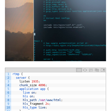
1
rtmp
{
2
server
{
3
listen
1935
;
4
chunk
_
size
4096
;
5
application
app
{
6
live 
on
;
7
hls 
on
;
8
hls_path
/
var
/
www
/
html
;
9
hls
_
fragment
2s
;
10
hls_type 
live
;