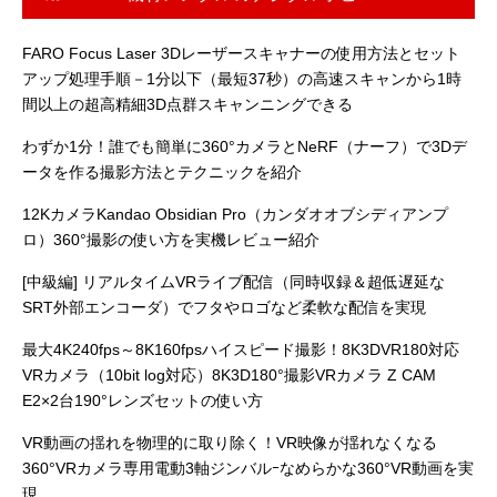
digitalhobby
FARO Focus Laser 3Dレーザースキャナーの使用方法とセット
アップ処理手順－1分以下（最短37秒）の高速スキャンから1時
間以上の超高精細3D点群スキャンニングできる
わずか1分！誰でも簡単に360°カメラとNeRF（ナーフ）で3Dデ
ータを作る撮影方法とテクニックを紹介
12KカメラKandao Obsidian Pro（カンダオオブシディアンプ
ロ）360°撮影の使い方を実機レビュー紹介
[中級編] リアルタイムVRライブ配信（同時収録＆超低遅延な
SRT外部エンコーダ）でフタやロゴなど柔軟な配信を実現
最大4K240fps～8K160fpsハイスピード撮影！8K3DVR180対応
VRカメラ（10bit log対応）8K3D180°撮影VRカメラ Z CAM
E2×2台190°レンズセットの使い方
VR動画の揺れを物理的に取り除く！VR映像が揺れなくなる
360°VRカメラ専用電動3軸ジンバルｰなめらかな360°VR動画を実
現