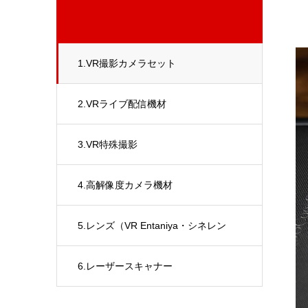
1.VR撮影カメラセット
2.VRライブ配信機材
3.VR特殊撮影
4.高解像度カメラ機材
5.レンズ（VR Entaniya・シネレン
ズ・REHOUSING）
6.レーザースキャナー