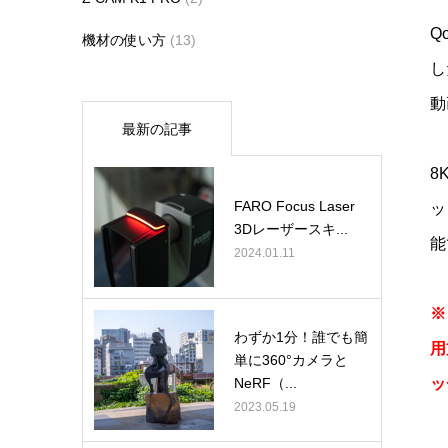
Q
機材の使い方
(13)
し
動
最新の記事
8
FARO Focus Laser
ッ
3Dレーザースキ...
能
2024.01.11
※
わずか1分！誰でも簡
用
単に360°カメラと
ッ
NeRF（...
2023.05.19