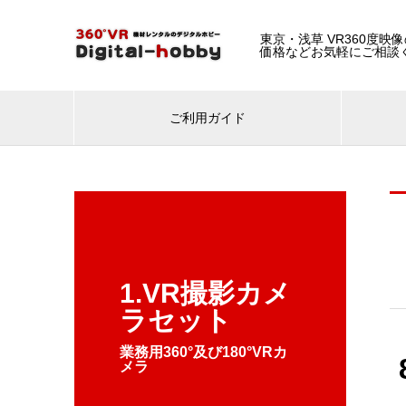
東京・浅草 VR360度映
価格などお気軽にご相談
ご利用ガイド
1.VR撮影カメ
ラセット
業務用360°及び180°VRカ
メラ