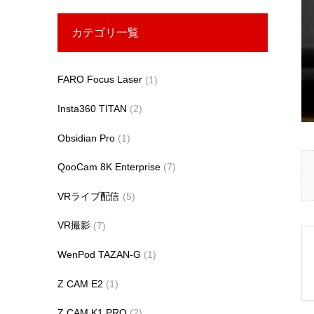
カテゴリ一覧
FARO Focus Laser
(1)
Insta360 TITAN
(2)
Obsidian Pro
(1)
QooCam 8K Enterprise
(7)
VRライブ配信
(5)
VR撮影
(7)
WenPod TAZAN-G
(1)
Z CAM E2
(1)
Z CAM K1 PRO
(2)