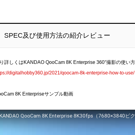
SPEC及び使用方法の紹介レビュー
り詳しくはKANDAO QooCam 8K Enterprise 360°撮
tps://digitalhobby360.jp/2021/qoocam-8k-enterprise-how-to-use/
ooCam 8K Enterpriseサンプル動画
KANDAO QooCam 8K Enterprise 8K30fps（7680×38