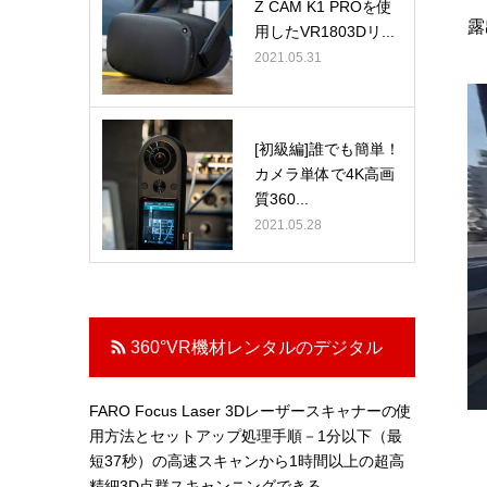
Z CAM K1 PROを使
露
用したVR1803Dリ...
2021.05.31
[初級編]誰でも簡単！
カメラ単体で4K高画
質360...
2021.05.28
360°VR機材レンタルのデジタル
ホビー digitalhobby
FARO Focus Laser 3Dレーザースキャナーの使
用方法とセットアップ処理手順－1分以下（最
短37秒）の高速スキャンから1時間以上の超高
精細3D点群スキャンニングできる