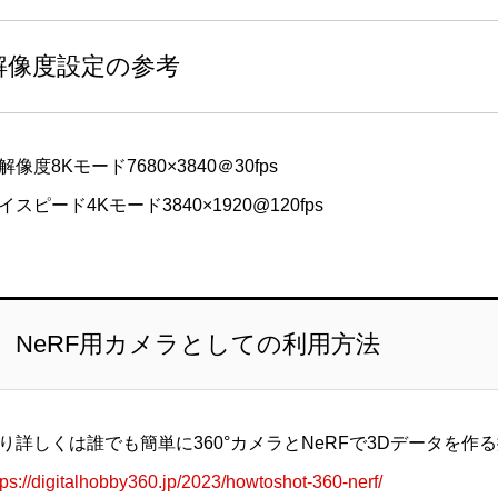
解像度設定の参考
解像度8Kモード7680×3840＠30fps
イスピード4Kモード3840×1920@120fps
NeRF用カメラとしての利用方法
り詳しくは誰でも簡単に360°カメラとNeRFで3Dデータを
tps://digitalhobby360.jp/2023/howtoshot-360-nerf/