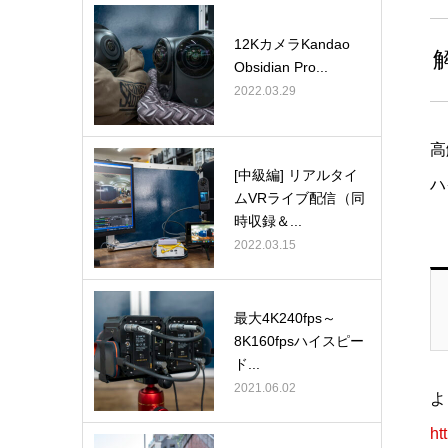
12KカメラKandao
Obsidian Pro...
2022.03.29
高
[中級編] リアルタイ
ハ
ムVRライブ配信（同
時収録＆...
2022.03.15
最大4K240fps～
8K160fpsハイスピー
ド...
2021.06.02
よ
ht