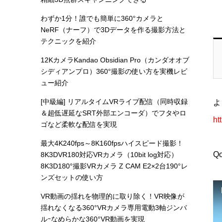
わずか1分！誰でも簡単に360°カメラと
NeRF（ナーフ）で3Dデータを作る撮影方法と
テクニックを紹介
12KカメラKandao Obsidian Pro（カンダオオブ
シディアンプロ）360°撮影の使い方を実機レビ
ュー紹介
[中級編] リアルタイムVRライブ配信（同時収録
よ
＆超低遅延なSRT外部エンコーダ）でフタやロ
ht
ゴなど柔軟な配信を実現
最大4K240fps～8K160fpsハイスピード撮影！
Q
8K3DVR180対応VRカメラ（10bit log対応）
8K3D180°撮影VRカメラ Z CAM E2×2台190°レ
ンズセットの使い方
VR動画の揺れを物理的に取り除く！VR映像が
揺れなくなる360°VRカメラ専用電動3軸ジンバ
ルｰなめらかな360°VR動画を実現