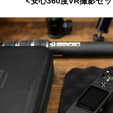
<安心360度VR撮影セ